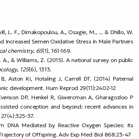
ll, L. F., Dimakopoulou, A., Osagie, M., ... & Dhillo, W.
nd Increased Semen Oxidative Stress in Male Partners
ical chemistry
,
65
(1), 161-169.
. A., & Williams, Z. (2015). A national survey on public
ecology
,
125
(6), 1313.
 Aston KI, Hotaling J, Carrell DT. (2014) Paternal
yonic development. Hum Reprod 29(11):2402-12
, Evenson DP, Henkel R, Giwercman A, Gharagozloo P
sisted conception and beyond: recent advances in
27(4):325-37.
erm DNA Mediated by Reactive Oxygen Species: Its
rajectory of Offspring. Adv Exp Med Biol 868:23-47