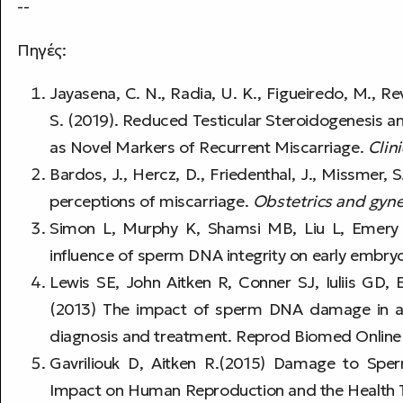
--
Πηγές:
Jayasena, C. N., Radia, U. K., Figueiredo, M., Revi
S. (2019). Reduced Testicular Steroidogenesis a
as Novel Markers of Recurrent Miscarriage.
Clin
Bardos, J., Hercz, D., Friedenthal, J., Missmer, S
perceptions of miscarriage.
Obstetrics and gyn
Simon L, Murphy K, Shamsi MB, Liu L, Emery B,
influence of sperm DNA integrity on early embr
Lewis SE, John Aitken R, Conner SJ, Iuliis GD
(2013) The impact of sperm DNA damage in as
diagnosis and treatment. Reprod Biomed Online 
Gavriliouk D, Aitken R.(2015) Damage to Sp
Impact on Human Reproduction and the Health T