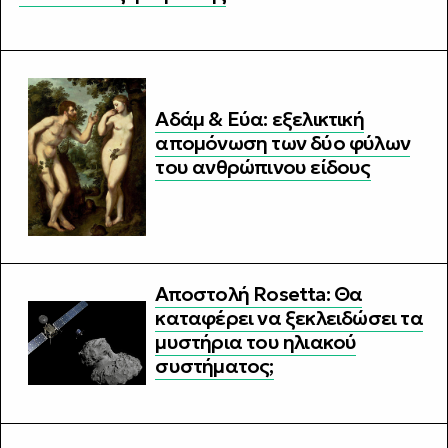
Αδάμ & Εύα: εξελικτική
απομόνωση των δύο φύλων
του ανθρώπινου είδους
Αποστολή Rosetta: Θα
καταφέρει να ξεκλειδώσει τα
μυστήρια του ηλιακού
συστήματος;