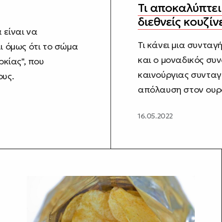
Τι αποκαλύπτει 
διεθνείς κουζίν
 είναι να
Τι κάνει μια συνταγ
ι όμως ότι το σώμα
και ο μοναδικός συ
ρκίας", που
καινούργιας συνταγ
ους.
απόλαυση στον ουρα
16.05.2022