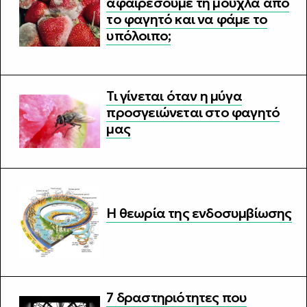
αφαιρέσουμε τη μούχλα από
το φαγητό και να φάμε το
υπόλοιπο;
Τι γίνεται όταν η μύγα
προσγειώνεται στο φαγητό
μας
Η θεωρία της ενδοσυμβίωσης
7 δραστηριότητες που