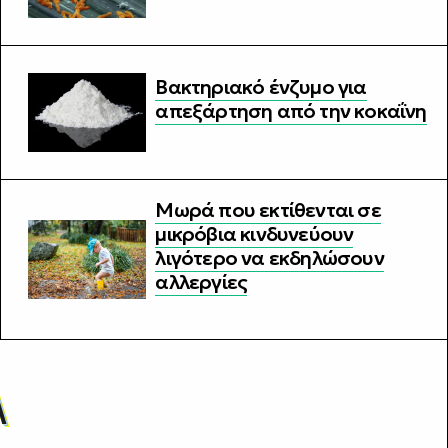
Βακτηριακό ένζυμο για
απεξάρτηση από την κοκαΐνη
Μωρά που εκτίθενται σε
μικρόβια κινδυνεύουν
λιγότερο να εκδηλώσουν
αλλεργίες
Α