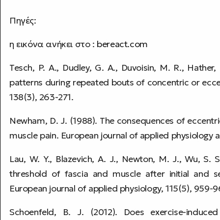
Πηγές:
η εικόνα ανήκει στο :
bereact.com
Tesch, P. A., Dudley, G. A., Duvoisin, M. R., Hather
patterns during repeated bouts of concentric or ecce
138(3), 263-271.
Newham, D. J. (1988). The consequences of eccentric
muscle pain. European journal of applied physiology 
Lau, W. Y., Blazevich, A. J., Newton, M. J., Wu, S. 
threshold of fascia and muscle after initial and 
European journal of applied physiology, 115(5), 959-9
Schoenfeld, B. J. (2012). Does exercise-induc