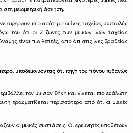
τρική δράση
επιστρατεύονται λιγότερες μυικές ίνες
ότι στη μειομετρική άσκηση.
υνεισφέρουν
περισσότερο οι
ίνες ταχείας συστολής
όγω του ότι οι Ζ ζώνες των μυικών ινών ταχείας
αμης είναι πιο λεπτές, από ότι στις ίνες βραδείας
ετρο, υποδεικνύοντας ότι πηγή του πόνου πιθανώς
 περιβάλλει τον μυ σαν θήκη και γίνεται πιο ευάλωτη
αυτή τραυματίζεται περισσότερο από ότι οι μυικές
άζουν οι μυικές συσπάσεις. Οι ερευνητές υποθέτουν