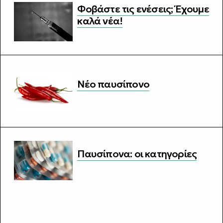
Φοβάστε τις ενέσεις; Έχουμε
καλά νέα!
Νέο παυσίπονο
Παυσίπονα: οι κατηγορίες