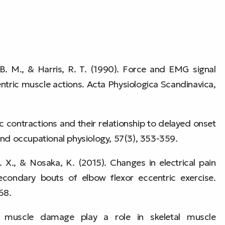
, B. M., & Harris, R. T. (1990). Force and EMG signal
ntric muscle actions. Acta Physiologica Scandinavica,
 contractions and their relationship to delayed onset
and occupational physiology, 57(3), 353-359.
S. X., & Nosaka, K. (2015). Changes in electrical pain
secondary bouts of elbow flexor eccentric exercise.
68.
ed muscle damage play a role in skeletal muscle