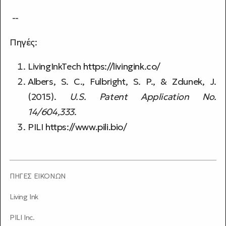
--
Πηγές:
LivingInkTech
https://livingink.co/
Albers, S. C., Fulbright, S. P., & Zdunek, J.
(2015).
U.S. Patent Application No.
14/604,333
.
PILI
https://www.pili.bio/
ΠΗΓΕΣ ΕΙΚΟΝΩΝ
Living Ink
PILI Inc.