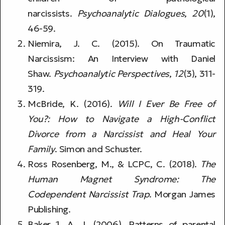
narcissists.
Psychoanalytic Dialogues
,
20
(1),
46-59.
Niemira, J. C. (2015). On Traumatic
Narcissism: An Interview with Daniel
Shaw.
Psychoanalytic Perspectives
,
12
(3), 311-
319.
McBride, K. (2016).
Will I Ever Be Free of
You?: How to Navigate a High-Conflict
Divorce from a Narcissist and Heal Your
Family
. Simon and Schuster.
Ross Rosenberg, M., & LCPC, C. (2018).
The
Human Magnet Syndrome: The
Codependent Narcissist Trap
. Morgan James
Publishing.
Baker 1, A. J. (2006). Patterns of parental