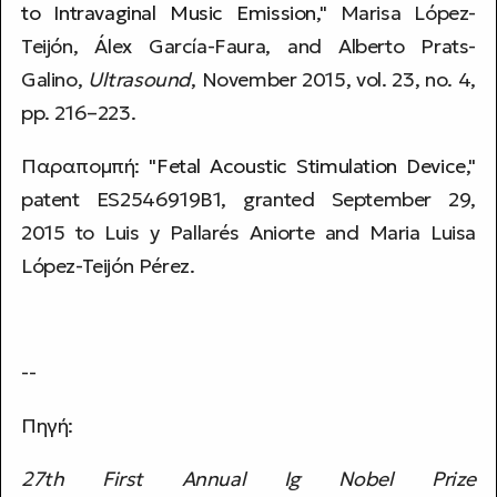
to Intravaginal Music Emission
," Marisa López-
Teijón, Álex García-Faura, and Alberto Prats-
Galino,
Ultrasound
, November 2015, vol. 23, no. 4,
pp. 216–223.
Παραπομπή: "
Fetal Acoustic Stimulation Device
,"
patent ES2546919B1, granted September 29,
2015 to Luis y Pallarés Aniorte and Maria Luisa
López-Teijón Pérez.
--
Πηγή:
27th First Annual Ig Nobel Prize