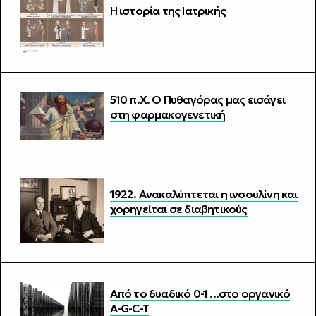
Η ιστορία της Iατρικής
510 π.Χ. Ο Πυθαγόρας μας εισάγει
στη φαρμακογενετική
1922. Ανακαλύπτεται η ινσουλίνη και
χορηγείται σε διαβητικούς
Από το δυαδικό 0-1 ...στο οργανικό
A-G-C-T