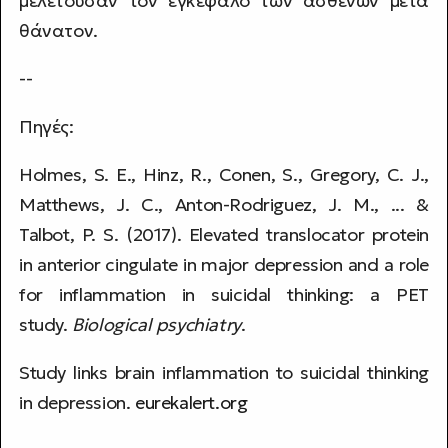
μελετούσαν τον εγκέφαλο των ασθενών μετά
θάνατον.
--
Πηγές:
Holmes, S. E., Hinz, R., Conen, S., Gregory, C. J.,
Matthews, J. C., Anton-Rodriguez, J. M., ... &
Talbot, P. S. (2017). Elevated translocator protein
in anterior cingulate in major depression and a role
for inflammation in suicidal thinking: a PET
study.
Biological psychiatry
.
Study links brain inflammation to suicidal thinking
in depression.
eurekalert.org