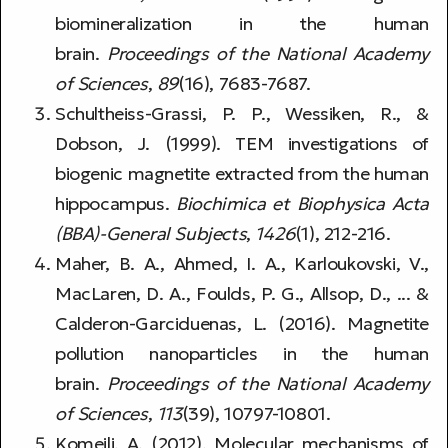
biomineralization in the human
brain.
Proceedings of the National Academy
of Sciences
,
89
(16), 7683-7687.
Schultheiss-Grassi, P. P., Wessiken, R., &
Dobson, J. (1999). TEM investigations of
biogenic magnetite extracted from the human
hippocampus.
Biochimica et Biophysica Acta
(BBA)-General Subjects
,
1426
(1), 212-216.
Maher, B. A., Ahmed, I. A., Karloukovski, V.,
MacLaren, D. A., Foulds, P. G., Allsop, D., ... &
Calderon-Garciduenas, L. (2016). Magnetite
pollution nanoparticles in the human
brain.
Proceedings of the National Academy
of Sciences
,
113
(39), 10797-10801.
Komeili, A. (2012). Molecular mechanisms of