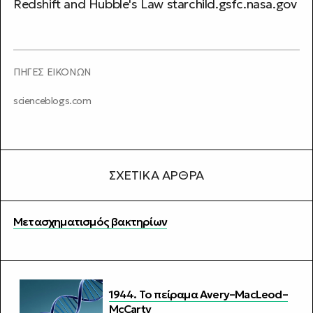
Redshift and Hubble's Law
starchild.gsfc.nasa.gov
ΠΗΓΕΣ ΕΙΚΟΝΩΝ
scienceblogs.com
ΣΧΕΤΙΚΆ ΆΡΘΡΑ
Μετασχηματισμός βακτηρίων
1944. Το πείραμα Avery–MacLeod–
McCarty