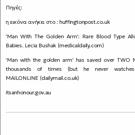
Πηγές:
η εικόνα ανήκει στο :
huffingtonpost.co.uk
'Man With The Golden Arm': Rare Blood Type All
Babies. Lecia Bushak (
medicaldaily.com
)
'Man with the golden arm' has saved over TWO M
thousands of times (but he never watch
MAILONLINE (
dailymail.co.uk
)
itsanhonour.gov.au