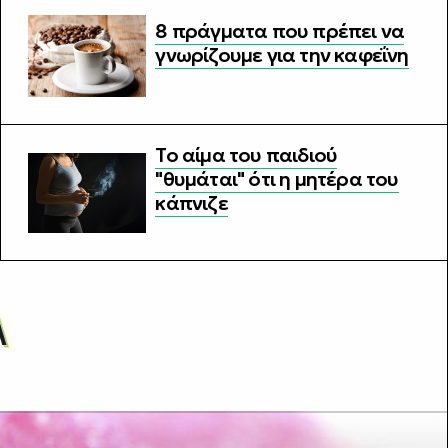
8 πράγματα που πρέπει να
γνωρίζουμε για την καφεΐνη
Το αίμα του παιδιού
"θυμάται" ότι η μητέρα του
κάπνιζε
Α