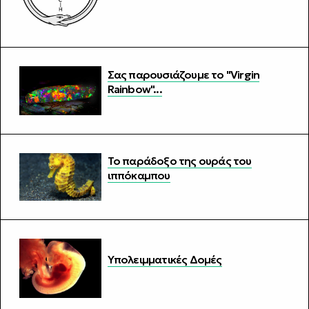
Σας παρουσιάζουμε το "Virgin
Rainbow"...
Το παράδοξο της ουράς του
ιππόκαμπου
Υπολειμματικές Δομές