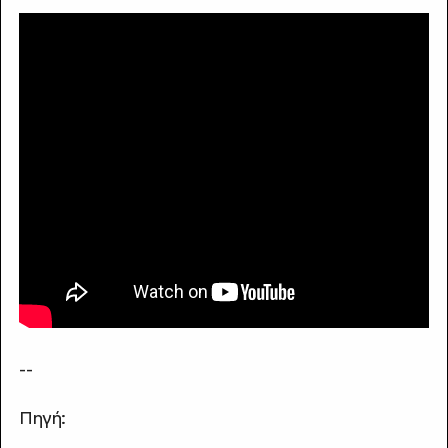
--
Πηγή: