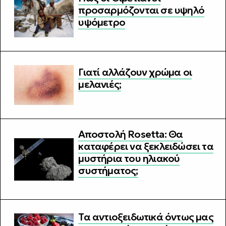
προσαρμόζονται σε υψηλό
υψόμετρο
Γιατί αλλάζουν χρώμα οι
μελανιές;
Αποστολή Rosetta: Θα
καταφέρει να ξεκλειδώσει τα
μυστήρια του ηλιακού
συστήματος;
Τα αντιοξειδωτικά όντως μας