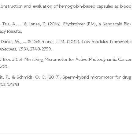
2012). Construction and evaluation of hemoglobin‐based capsules as blood
, Tsui, A., ... & Lanza, G. (2016). Erythromer (EM), a Nanoscale Bio-
cacy Results.
C., Daniel, W., ... & DeSimone, J. M. (2012). Low modulus biomimetic
olecules
,
13
(9), 2748-2759.
 Red Blood Cell-Mimicking Micromotor for Active Photodynamic Cancer
400.
it, F., & Schmidt, O. G. (2017). Sperm-hybrid micromotor for drug
1703.08510
.