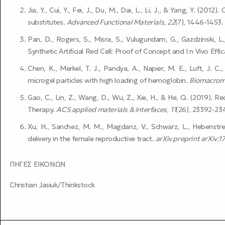
Jia, Y., Cui, Y., Fei, J., Du, M., Dai, L., Li, J., & Yang, Y. (
substitutes.
Advanced Functional Materials
,
22
(7), 1446-1453.
Pan, D., Rogers, S., Misra, S., Vulugundam, G., Gazdzinski, L.
Synthetic Artificial Red Cell: Proof of Concept and I n Vivo Effi
Chen, K., Merkel, T. J., Pandya, A., Napier, M. E., Luft, J. 
microgel particles with high loading of hemoglobin.
Biomacrom
Gao, C., Lin, Z., Wang, D., Wu, Z., Xie, H., & He, Q. (2019).
Therapy.
ACS applied materials & interfaces
,
11
(26), 23392-23
Xu, H., Sanchez, M. M., Magdanz, V., Schwarz, L., Hebenstre
delivery in the female reproductive tract.
arXiv preprint arXiv:
ΠΗΓΕΣ ΕΙΚΟΝΩΝ
Christian Jasiuk/Thinkstock