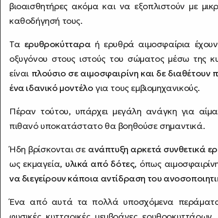
βιοαισθητήρες ακόμα και να εξοπλιστούν με μικ
καθοδήγησή τους.
Τα
ερυθροκύτταρα
ή ερυθρά αιμοσφαίρια έχουν
οξυγόνου στους ιστούς του σώματος μέσω της κ
είναι
πλούσιο σε αιμοσφαιρίνη και δε διαθέτουν 
ένα ιδανικό μοντέλο
για τους εμβιομηχανικούς.
Πέραν τούτου, υπάρχει μεγάλη ανάγκη για αίμ
πιθανό υποκατάστατο θα βοηθούσε σημαντικά.
Ήδη βρίσκονται σε
ανάπτυξη αρκετά συνθετικά ε
ως εκμαγεία,
υλικά από δότες
, όπως αιμοσφαιρίν
να διεγείρουν κάποια αντίδραση του ανοσοποιητ
Ένα από αυτά τα πολλά υποσχόμενα περάματα 
φυσικές κυτταρικές μεμβράνες ερυθροκυττάρων,