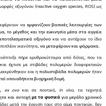
ορφές οξυγόνου (reactive oxygen species, ROS) ως
αφέρνουν να
εμφανίζουν βασικές λειτουργίες των
α, το μέγεθος και την ευκινησία μέσα στα αγγεία
αποτελεσματικά οξυγόνο
και να αντέχουν το ίδιο
επιπλέον ικανότητα,
να μεταφέρουν και φάρμακα
.
ανέπτυξε πήρε ερυθροκύτταρα από δότες, που τα
και έχτισε με στιβάδες πολυμερών διαφορετικών
ομακρύνθηκαν και η
πολυστιβάδα πολυμερών
ήταν
χτεί οποιαδήποτε βιοχημική δομή
.
ς,
ex ovo
και σε ποντικό,
in vivo,
τα τεχνητά
τητα και αντοχή
με τα φυσικά
για μεγάλο χρονικό
άδες μετά την έγχυση τους στο αίμα ποντικών, δεν