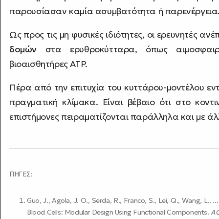
παρουσίασαν καμία ασυμβατότητα ή παρενέργεια
Ως προς τις μη φυσικές ιδιότητες, οι ερευνητές αν
δομών
στα ερυθροκύτταρα, όπως αιμοσφαιρί
βιοαισθητήρες ATP.
Πέρα από την επιτυχία του κυττάρου-μοντέλου εντό
πραγματική κλίμακα. Είναι βέβαιο ότι στο κοντι
επιστήμονες πειραματίζονται παράλληλα και με ά
ΠΗΓΕΣ:
Guo, J., Agola, J. O., Serda, R., Franco, S., Lei, Q., Wang, L., 
Blood Cells: Modular Design Using Functional Components.
AC