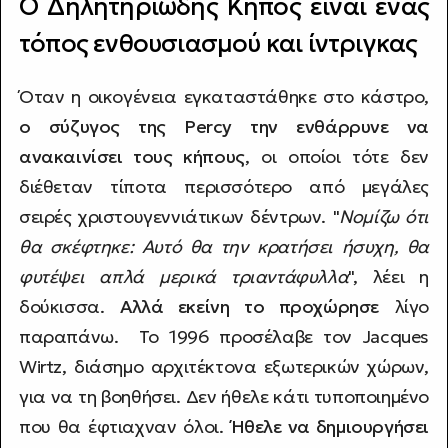
Ο Δηλητηριώδης Κήπος είναι ένας
τόπος ενθουσιασμού και ίντριγκας
Όταν η οικογένεια εγκαταστάθηκε στο κάστρο,
ο σύζυγος της Percy την ενθάρρυνε να
ανακαινίσει τους κήπους
, οι οποίοι τότε δεν
διέθεταν τίποτα περισσότερο από μεγάλες
σειρές χριστουγεννιάτικων δέντρων. "
Νομίζω ότι
θα σκέφτηκε: Αυτό θα την κρατήσει ήσυχη, θα
φυτέψει απλά μερικά τριαντάφυλλα
", λέει η
δούκισσα.
Αλλά εκείνη το προχώρησε
λίγο
παραπάνω. Το 1996 προσέλαβε τον Jacques
Wirtz, διάσημο αρχιτέκτονα εξωτερικών χώρων,
για να τη βοηθήσει. Δεν ήθελε κάτι τυποποιημένο
που θα έφτιαχναν όλοι.
Ήθελε να δημιουργήσει