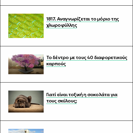
1817. Αναγνωρίζεται το μόριο της
χλωροφύλλης
Το δέντρο με τους 40 διαφορετικούς
καρπούς
Γιατί είναι τοξική η σοκολάτα για
τους σκύλους;